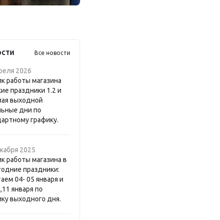
ости
Все новости
реля 2026
к работы магазина
ие праздники 1.2 и
мая выходной
льные дни по
дартному графику.
кабря 2025
к работы магазина в
годние праздники:
аем 04- 05 января и
0,11 января по
ку выходного дня.