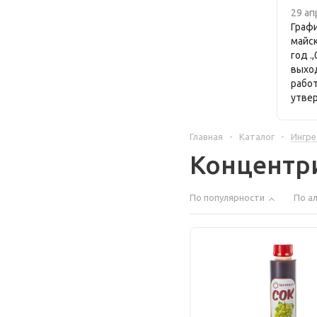
29 ап
Графи
майс
год .
выхо
рабо
утве
Главная
-
Каталог
-
Ингре
Концентр
По популярности
По а