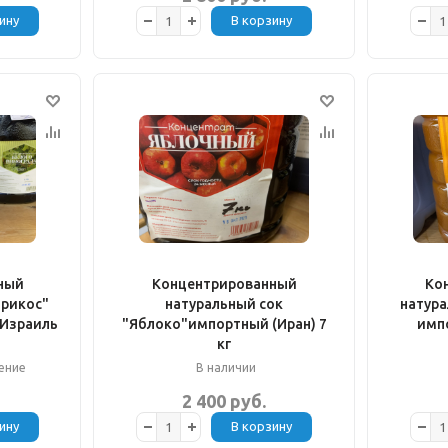
ину
В корзину
ный
Концентрированный
Ко
брикос"
натуральный сок
натура
.Израиль
"Яблоко"импортный (Иран) 7
импо
кг
ение
В наличии
2 400 руб.
ину
В корзину