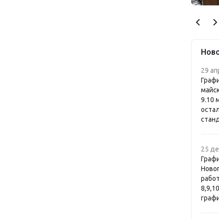
Нов
29 ап
Графи
майск
9.10 
оста
стан
25 де
Графи
Ново
работ
8,9,1
графи