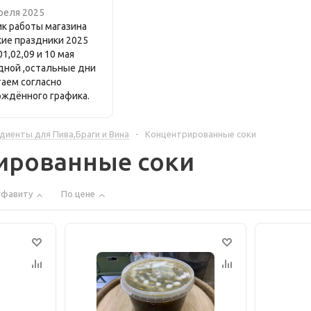
реля 2025
к работы магазина
кие праздники 2025
,01,02,09 и 10 мая
дной ,остальные дни
таем согласно
рждённого графика.
диенты для Пива,Браги и Вина
-
Концентрированные соки
ированные соки
лфавиту
По цене