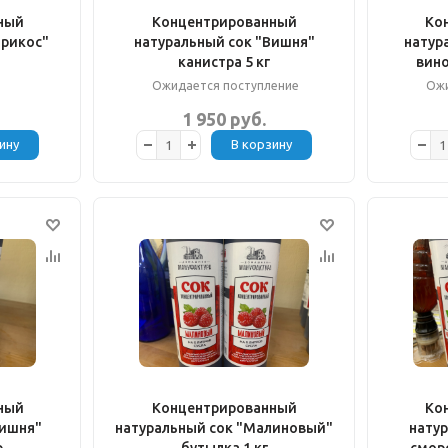
ный
Концентрированный
Ко
брикос"
натуральный сок "Вишня"
натур
канистра 5 кг
вино
Ожидается поступление
Ожи
1 950 руб.
ину
В корзину
ный
Концентрированный
Ко
Вишня"
натуральный сок "Малиновый"
натур