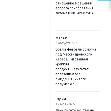
отношение в решении
вопроса приобретения
автоматики БКУ-07УВА.
Марат
3 августа 2025
Брал в феврале бочку из
под Массандровского
Хереса.... настаивал
крепкий
продукт...Результат
превзошел все
ожидания..В итоге
получил &n...
Юрий
17 мая 2025
Лень писать, но, тем не