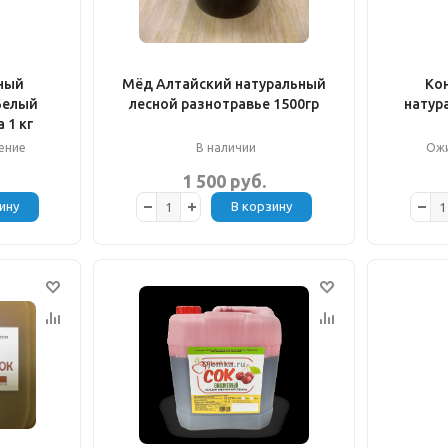
ный
Мёд Алтайский натуральный
Ко
Белый
лесной разнотравье 1500гр
натур
 1 кг
ение
В наличии
Ожи
1 500 руб.
ину
В корзину