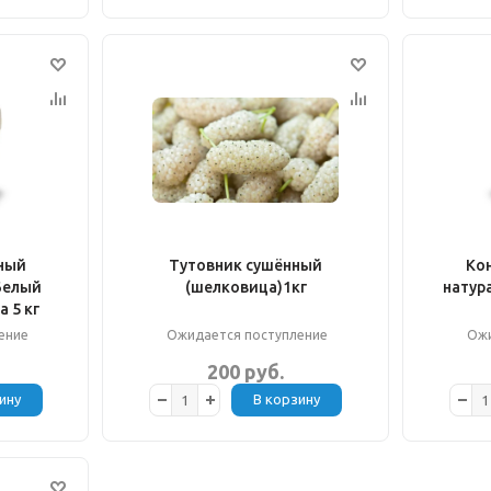
ный
Тутовник сушённый
Ко
Белый
(шелковица)1кг
натур
 5 кг
ение
Ожидается поступление
Ожи
200 руб.
ину
В корзину