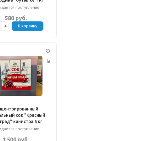
дина" бутылка 1 кг
дается поступление
580 руб.
В корзину
нцентрированный
альный сок "Красный
град" канистра 5 кг
дается поступление
1 500 руб.