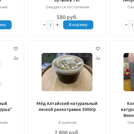
р
бутылка 1 кг
сморо
ение
Ожидается поступление
Ожи
580 руб.
ину
В корзину
ный
Мёд Алтайский натуральный
Ко
Груша"
лесной разнотравие 3000гр
натур
Вино
ение
В наличии
Ожи
2 800 руб.