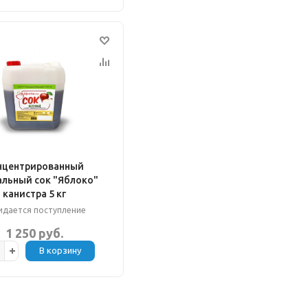
нцентрированный
альный сок "Яблоко"
канистра 5 кг
дается поступление
1 250 руб.
В корзину