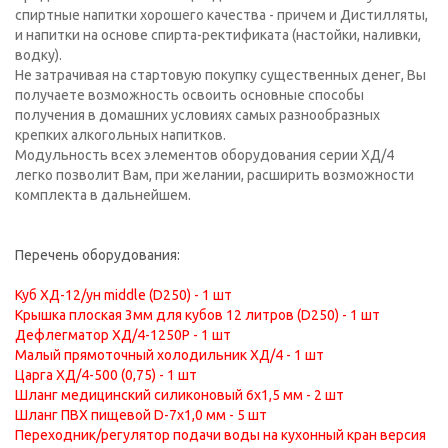
спиртные напитки хорошего качества - причем и Дистилляты,
и напитки на основе спирта-ректификата (настойки, наливки,
водку).
Не затрачивая на стартовую покупку существенных денег, Вы
получаете возможность освоить основные способы
получения в домашних условиях самых разнообразных
крепких алкогольных напитков.
Модульность всех элементов оборудования серии ХД/4
легко позволит Вам, при желании, расширить возможности
комплекта в дальнейшем.
Перечень оборудования:
Куб ХД-12/ун middle (D250) - 1 шт
Крышка плоская 3мм для кубов 12 литров (D250) - 1 шт
Дефлегматор ХД/4-1250Р - 1 шт
Малый прямоточный холодильник ХД/4 - 1 шт
Царга ХД/4-500 (0,75) - 1 шт
Шланг медицинский силиконовый 6х1,5 мм - 2 шт
Шланг ПВХ пищевой D-7х1,0 мм - 5 шт
Переходник/регулятор подачи воды на кухонный кран версия