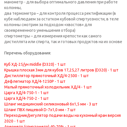
манометр - для выбора оптимального давления при работе
колонны,
два термометра – для контроля процесса ректификации (в
кубе наблюдаем за остатком кубовой спиртуозности, в теле
колонны смотрим за подходом «хвостов» для
своевременного уменьшения отбора)
спиртометры – для измерения крепости как самого
дистиллята или спирта, так и готовых продуктов на их основе
Перечень оборудования:
Куб ХД-25/ун middle (D320) - 1 шт
Крышка плоская 3мм для кубов 17,25,27 литров (D320) - 1 шт
Дистиллятор прямоточный ХД/4-2500 - 1 шт
Дефлегматор ХД/4-1250Р - 1 шт
Малый прямоточный холодильник ХД/4 - 1 шт
Царга ХД/4-750-1 - 1 шт
Царга ХД/4-750-2 - 1 шт
Шланг медицинский силиконовый 6х1,5 мм - 3 шт
Шланг ПВХ пищевой D-7х1,0 мм - 7 шт
Переходник/регулятор подачи воды на кухонный кран версия
2020 - 1 шт
Ареометр (спиртометр) 40-70% - 1 шт